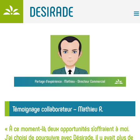
Skip
to
content
Témoignage collaborateur – Mathieu R.
« À ce moment-là, deux opportunités s’offraient à moi.
J’ai choisi de poursuivre avec Désirade, il y avait plus de