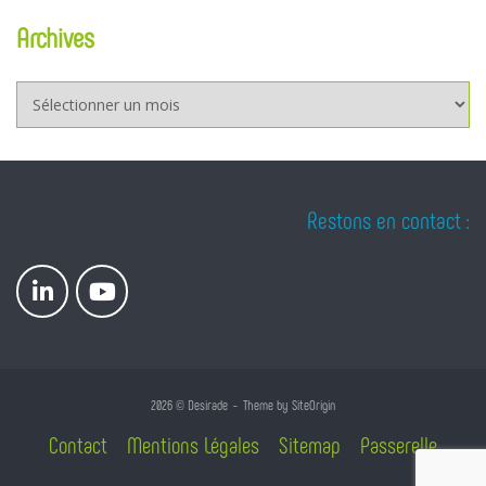
Archives
Archives
Restons en contact :
2026 © Desirade
Theme by
SiteOrigin
Contact
Mentions Légales
Sitemap
Passerelle